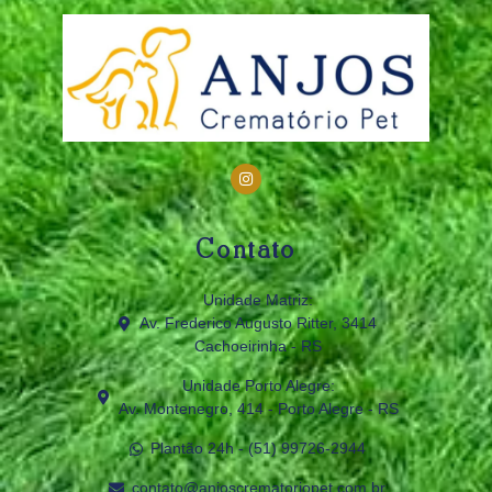
Contato
Unidade Matriz:
Av. Frederico Augusto Ritter, 3414
Cachoeirinha - RS
Unidade Porto Alegre:
Av. Montenegro, 414 - Porto Alegre - RS
Plantão 24h - (51) 99726‑2944
contato@anjoscrematoriopet.com.br