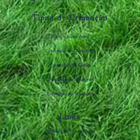
Tipos de Cremação
Cremação de Aves
Cremação de Cachorros
Cremação de Gatos
Cremação de Roedores
Cremação de Silvestres
Links
Politicas de Privacidade