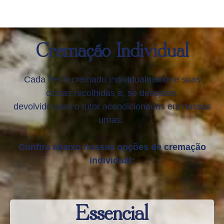
Cremação Individual
Cada Pet é cremado individualmente e suas
cinzas recolhidas e, se desejado,
devolvido para o tutor acondicionadas em nossas
urnas.
Confira abaixo nossas opções de cremação
individual:
Essencial