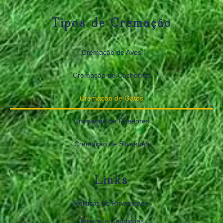
Tipos de Cremação
Cremação de Aves
Cremação de Cachorros
Cremação de Gatos
Cremação de Roedores
Cremação de Silvestres
Links
Politicas de Privacidade
Termos e Condições