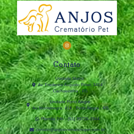
Contato
Unidade Matriz:
Av. Frederico Augusto Ritter, 3414
Cachoeirinha - RS
Unidade Porto Alegre:
Av. Montenegro, 414 - Porto Alegre - RS
Plantão 24h - (51) 99726‑2944
contato@anjoscrematoriopet.com.br