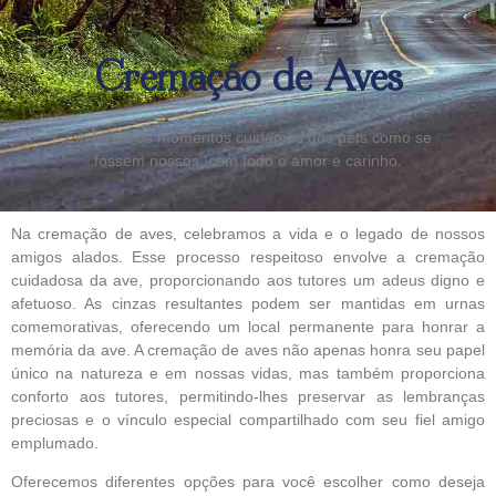
Cremação de Aves
Em todos os momentos cuidamos dos pets como se
fossem nossos, com todo o amor e carinho.
Na cremação de aves, celebramos a vida e o legado de nossos
amigos alados. Esse processo respeitoso envolve a cremação
cuidadosa da ave, proporcionando aos tutores um adeus digno e
afetuoso. As cinzas resultantes podem ser mantidas em urnas
comemorativas, oferecendo um local permanente para honrar a
memória da ave. A cremação de aves não apenas honra seu papel
único na natureza e em nossas vidas, mas também proporciona
conforto aos tutores, permitindo-lhes preservar as lembranças
preciosas e o vínculo especial compartilhado com seu fiel amigo
emplumado.
Oferecemos diferentes opções para você escolher como deseja