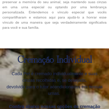
preservar a memória do seu animal, seja mantendo suas cinzas
em uma urna especial ou optando por uma lembrança
personalizada. Entendemos o vínculo especial que vocês
compartilharam e estamos aqui para ajudá-lo a honrar esse
vínculo de uma maneira que seja verdadeiramente significativa
para você e sua família.
Cremação Individual
Cada Pet é cremado individualmente e suas
cinzas recolhidas e, se desejado,
devolvido para o tutor acondicionadas em nossas
urnas.
Confira abaixo nossas opções de cremação