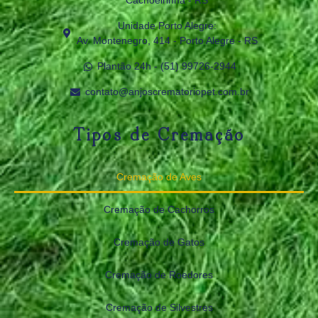
Cachoeirinha - RS
Unidade Porto Alegre:
Av. Montenegro, 414 - Porto Alegre - RS
Plantão 24h - (51) 99726‑2944
contato@anjoscrematoriopet.com.br
Tipos de Cremação
Cremação de Aves
Cremação de Cachorros
Cremação de Gatos
Cremação de Roedores
Cremação de Silvestres