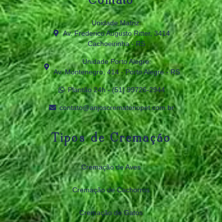
Contato
Unidade Matriz:
Av. Frederico Augusto Ritter, 3414
Cachoeirinha - RS
Unidade Porto Alegre:
Av. Montenegro, 414 - Porto Alegre - RS
Plantão 24h - (51) 99726‑2944
contato@anjoscrematoriopet.com.br
Tipos de Cremação
Cremação de Aves
Cremação de Cachorros
Cremação de Gatos