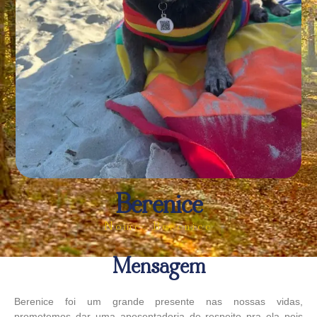
Berenice
Nome: Berenice
Mensagem
Berenice foi um grande presente nas nossas vidas,
prometemos dar uma aposentadoria de respeito pra ela pois