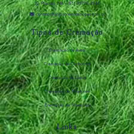
Plantão 24h - (51) 99726‑2944
contato@anjoscrematoriopet.com.br
Tipos de Cremação
Cremação de Aves
Cremação de Cachorros
Cremação de Gatos
Cremação de Roedores
Cremação de Silvestres
Links