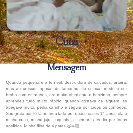
Cuca
Nome: Cuca
Mensagem
Quando pequena era terrível, destruidora de calçados, arteira,
mas ao crescer, apesar do tamanho, de colocar medo e ser
braba com estranhos, era muito obediente e boazinha, sempre
aprendeu tudo muito rápido, quando gostava de alguém, se
apegava muito, pedia carinho e seguia por todos os cômodos.
Sou grata por tê-la ao meu lado por quase esses 14 anos, ela é
minha cuca, minha juju, cuquinha, e sempre atendia por todos
apelidos. Minha filha de 4 patas 🥺🙏🏻