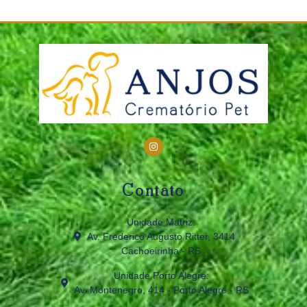
Contato
Unidade Matriz:
Av. Frederico Augusto Ritter, 3414
Cachoeirinha - RS
Unidade Porto Alegre:
Av. Montenegro, 414 - Porto Alegre - RS