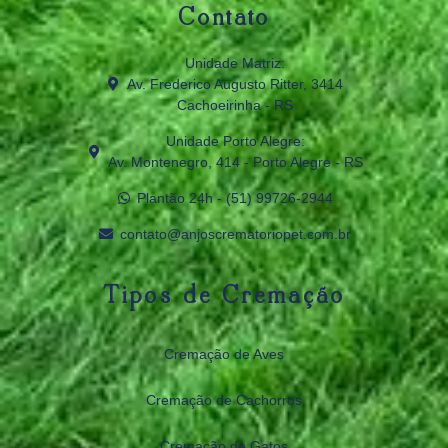
Contato
Unidade Matriz:
Av. Frederico Augusto Ritter, 3414
Cachoeirinha - RS
Unidade Porto Alegre:
Av. Montenegro, 414 - Porto Alegre - RS
Plantão 24h - (51) 99726‑2944
contato@anjoscrematoriopet.com.br
Tipos de Cremação
Cremação de Aves
Cremação de Cachorros
Cremação de Gatos