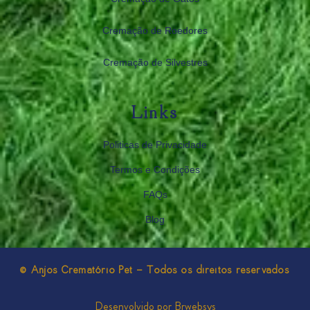
Cremação de Roedores
Cremação de Silvestres
Links
Politicas de Privacidade
Termos e Condições
FAQs
Blog
© Anjos Crematório Pet - Todos os direitos reservados
Desenvolvido por Brwebsys