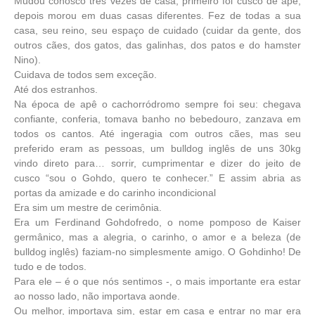
Mudou conosco três vezes de casa, primeiro foi cusco de apê,
depois morou em duas casas diferentes. Fez de todas a sua
casa, seu reino, seu espaço de cuidado (cuidar da gente, dos
outros cães, dos gatos, das galinhas, dos patos e do hamster
Nino).
Cuidava de todos sem exceção.
Até dos estranhos.
Na época de apê o cachorródromo sempre foi seu: chegava
confiante, conferia, tomava banho no bebedouro, zanzava em
todos os cantos. Até ingeragia com outros cães, mas seu
preferido eram as pessoas, um bulldog inglês de uns 30kg
vindo direto para… sorrir, cumprimentar e dizer do jeito de
cusco “sou o Gohdo, quero te conhecer.” E assim abria as
portas da amizade e do carinho incondicional
Era sim um mestre de cerimônia.
Era um Ferdinand Gohdofredo, o nome pomposo de Kaiser
germânico, mas a alegria, o carinho, o amor e a beleza (de
bulldog inglês) faziam-no simplesmente amigo. O Gohdinho! De
tudo e de todos.
Para ele – é o que nós sentimos -, o mais importante era estar
ao nosso lado, não importava aonde.
Ou melhor, importava sim, estar em casa e entrar no mar era