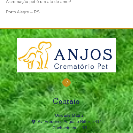
A cremação pet é um ato de amor!
Porto Alegre – RS
Contato
Unidade Matriz:
Av. Frederico Augusto Ritter, 3414
Cachoeirinha - RS