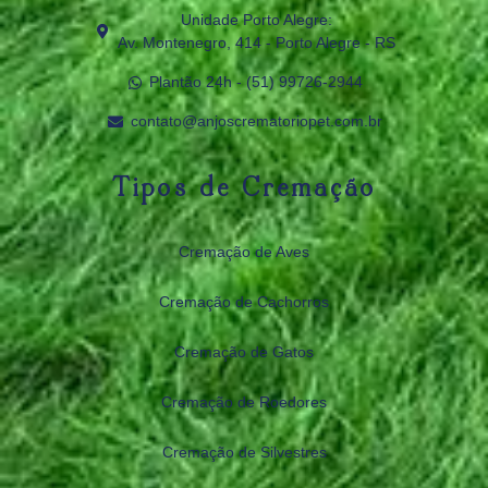
Unidade Porto Alegre:
Av. Montenegro, 414 - Porto Alegre - RS
Plantão 24h - (51) 99726‑2944
contato@anjoscrematoriopet.com.br
Tipos de Cremação
Cremação de Aves
Cremação de Cachorros
Cremação de Gatos
Cremação de Roedores
Cremação de Silvestres