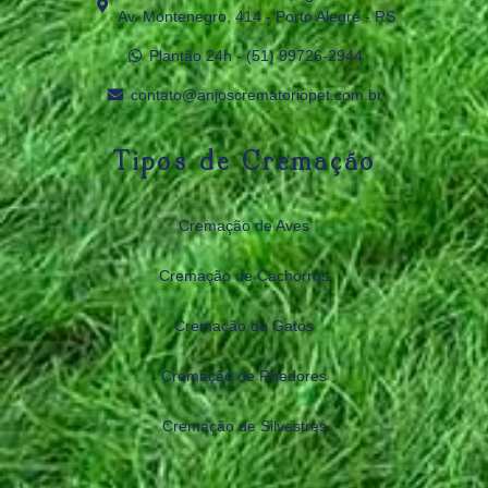
Av. Montenegro, 414 - Porto Alegre - RS
Plantão 24h - (51) 99726‑2944
contato@anjoscrematoriopet.com.br
Tipos de Cremação
Cremação de Aves
Cremação de Cachorros
Cremação de Gatos
Cremação de Roedores
Cremação de Silvestres