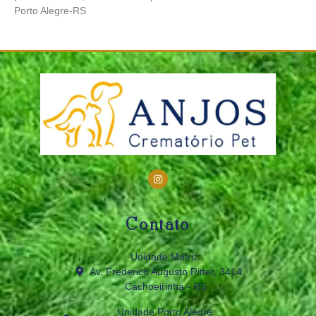
Porto Alegre-RS
Contato
Unidade Matriz:
Av. Frederico Augusto Ritter, 3414
Cachoeirinha - RS
Unidade Porto Alegre: