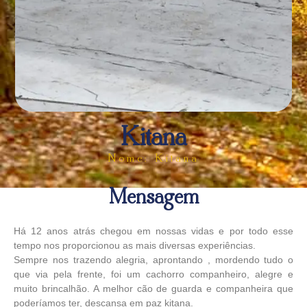
Kitana
Nome: Kitana
Mensagem
Há 12 anos atrás chegou em nossas vidas e por todo esse
tempo nos proporcionou as mais diversas experiências.
Sempre nos trazendo alegria, aprontando , mordendo tudo o
que via pela frente, foi um cachorro companheiro, alegre e
muito brincalhão. A melhor cão de guarda e companheira que
poderíamos ter, descansa em paz kitana.