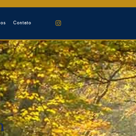
jos
Contato
n