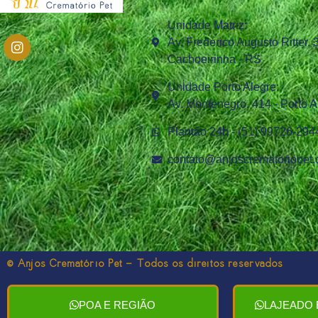
Unidade Matriz:
Av. Frederico Augusto Ritter,
Cachoeirinha - RS
Unidade Porto Alegre:
Av. Montenegro, 414 - Porto A
Plantão 24h - (51) 99726‑294
contato@anjoscrematoriopet.
© Anjos Crematório Pet - Todos os direitos reservados
POA E REGIÃO
LAJEADO 