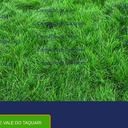
Poli
Cremação de Aves
 3414
Ter
Cremação de Cachorros
FAQ
Cremação de Gatos
Blo
legre - RS
Cremação de Roedores
4
Cremação de Silvestres
com.br
E VALE DO TAQUARI