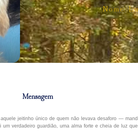
Nome: L
Mensagem
 aquele jeitinho único de quem não levava desaforo — man
i um verdadeiro guardião, uma alma forte e cheia de luz q