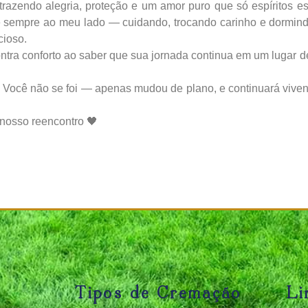
trazendo alegria, proteção e um amor puro que só espíritos e
você sempre ao meu lado — cuidando, trocando carinho e dormin
cioso.
ra conforto ao saber que sua jornada continua em um lugar de
s. Você não se foi — apenas mudou de plano, e continuará viv
 nosso reencontro 🖤
Tipos de Cremação
Li