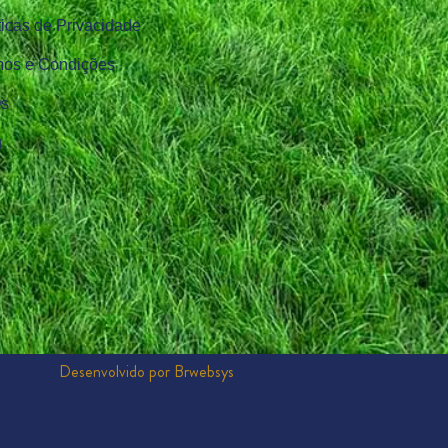
ticas de Privacidade
mos e Condições
s
g
Desenvolvido por Brwebsys