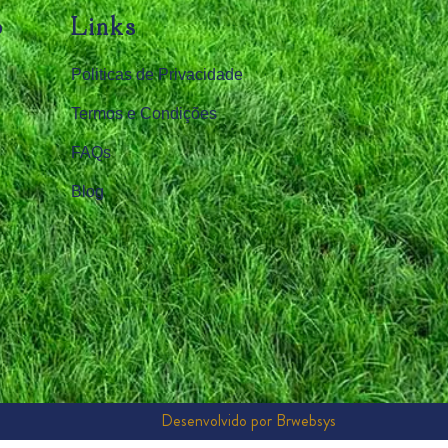
o
Links
Politicas de Privacidade
Termos e Condições
FAQs
Blog
Desenvolvido por Brwebsys