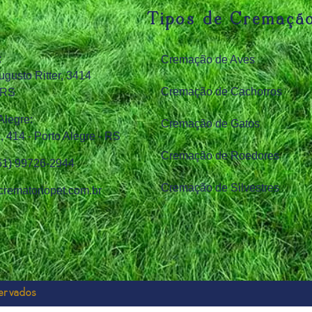
Tipos de Cremaçã
:
Cremação de Aves
ugusto Ritter, 3414
Cremação de Cachorros
 RS
Alegre:
Cremação de Gatos
 414 - Porto Alegre - RS
Cremação de Roedores
(51) 99726‑2944
Cremação de Silvestres
rematoriopet.com.br
servados