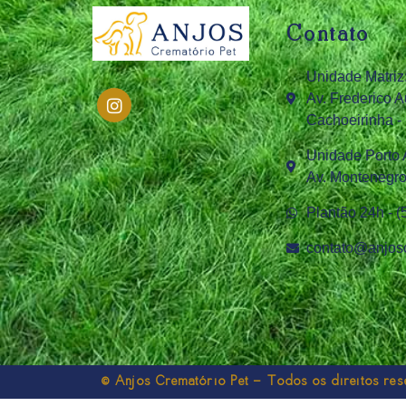
Contato
Unidade Matriz
Av. Frederico A
Cachoeirinha -
Unidade Porto 
Av. Montenegro,
Plantão 24h - 
contato@anjosc
© Anjos Crematório Pet - Todos os direitos re