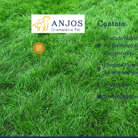
Contato
Unidade Matriz
Av. Frederico A
Cachoeirinha -
Unidade Porto 
Av. Montenegro,
Plantão 24h - 
contato@anjosc