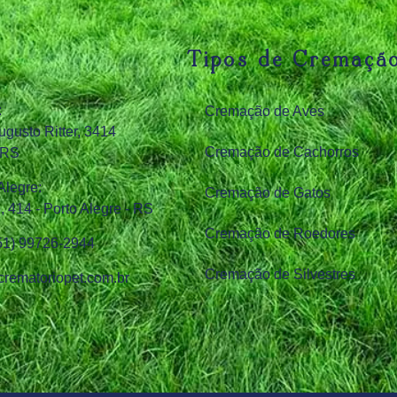
Tipos de Cremaçã
:
Cremação de Aves
ugusto Ritter, 3414
Cremação de Cachorros
 RS
Alegre:
Cremação de Gatos
 414 - Porto Alegre - RS
Cremação de Roedores
(51) 99726‑2944
Cremação de Silvestres
rematoriopet.com.br