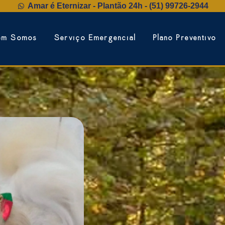
Amar é Eternizar - Plantão 24h - (51) 99726‑2944
em Somos
Serviço Emergencial
Plano Preventivo