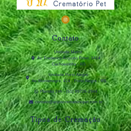
Contato
Unidade Matriz:
Av. Frederico Augusto Ritter, 3414
Cachoeirinha - RS
Unidade Porto Alegre:
Av. Montenegro, 414 - Porto Alegre - RS
Plantão 24h - (51) 99726‑2944
contato@anjoscrematoriopet.com.br
Tipos de Cremação