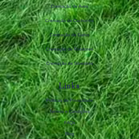
Cremação de Aves
Cremação de Cachorros
Cremação de Gatos
Cremação de Roedores
Cremação de Silvestres
Links
Politicas de Privacidade
Termos e Condições
FAQs
Blog