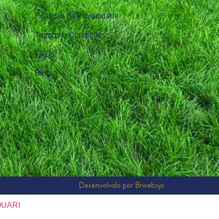
Politicas de Privacidade
Termos e Condições
FAQs
Blog
Desenvolvido por Brwebsys
QUARI