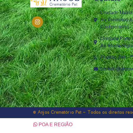
Unidade Matriz
Av. Frederico A
Cachoeirinha -
Unidade Porto 
Av. Montenegro,
Plantão 24h - 
contato@anjosc
© Anjos Crematório Pet - Todos os direitos re
POA E REGIÃO