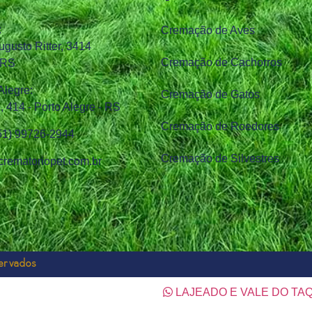
:
Cremação de Aves
ugusto Ritter, 3414
Cremação de Cachorros
 RS
Alegre:
Cremação de Gatos
 414 - Porto Alegre - RS
Cremação de Roedores
(51) 99726‑2944
Cremação de Silvestres
rematoriopet.com.br
servados
LAJEADO E VALE DO TA