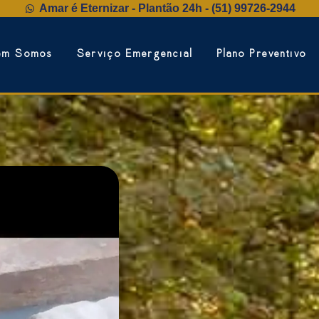
Amar é Eternizar - Plantão 24h - (51) 99726‑2944
em Somos
Serviço Emergencial
Plano Preventivo