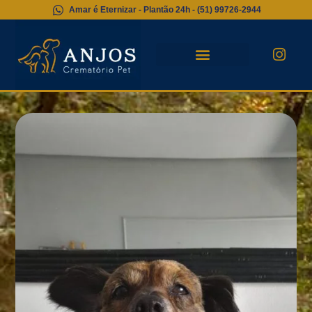
Amar é Eternizar - Plantão 24h - (51) 99726‑2944
Serviço Emergencial
Plano Preventivo