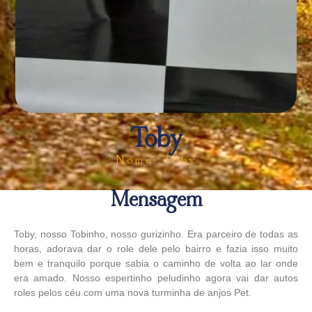
Toby
Nome: Toby
Mensagem
Toby, nosso Tobinho, nosso gurizinho. Era parceiro de todas as
horas, adorava dar o role dele pelo bairro e fazia isso muito
bem e tranquilo porque sabia o caminho de volta ao lar onde
era amado. Nosso espertinho peludinho agora vai dar autos
roles pelos céu com uma nova turminha de anjos Pet.