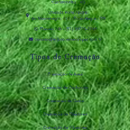
Cachoeirinha - RS
Unidade Porto Alegre:
Av. Montenegro, 414 - Porto Alegre - RS
Plantão 24h - (51) 99726‑2944
contato@anjoscrematoriopet.com.br
Tipos de Cremação
Cremação de Aves
Cremação de Cachorros
Cremação de Gatos
Cremação de Roedores
Cremação de Silvestres