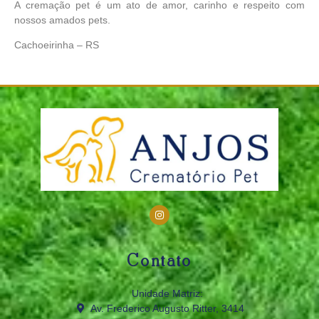
A cremação pet é um ato de amor, carinho e respeito com
nossos amados pets.
Cachoeirinha – RS
Contato
Unidade Matriz:
Av. Frederico Augusto Ritter, 3414