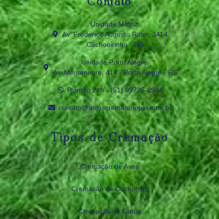
Contato
Unidade Matriz:
Av. Frederico Augusto Ritter, 3414
Cachoeirinha - RS
Unidade Porto Alegre:
Av. Montenegro, 414 - Porto Alegre - RS
Plantão 24h - (51) 99726‑2944
contato@anjoscrematoriopet.com.br
Tipos de Cremação
Cremação de Aves
Cremação de Cachorros
Cremação de Gatos