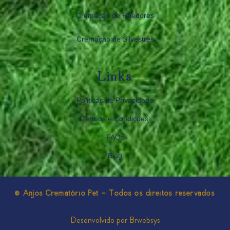
Cremação de Roedores
Cremação de Silvestres
Links
Politicas de Privacidade
Termos e Condições
FAQs
Blog
© Anjos Crematório Pet - Todos os direitos reservados
Desenvolvido por Brwebsys