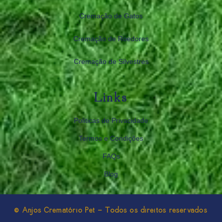
Cremação de Gatos
Cremação de Roedores
Cremação de Silvestres
Links
Politicas de Privacidade
Termos e Condições
FAQs
Blog
© Anjos Crematório Pet - Todos os direitos reservados