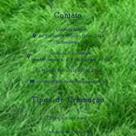
Contato
Unidade Matriz:
Av. Frederico Augusto Ritter, 3414
Cachoeirinha - RS
Unidade Porto Alegre:
Av. Montenegro, 414 - Porto Alegre - RS
Plantão 24h - (51) 99726‑2944
contato@anjoscrematoriopet.com.br
Tipos de Cremação
Cremação de Aves
Cremação de Cachorros